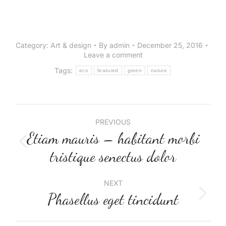
Category:
Art & design
By
admin
December 25, 2016
Leave a comment
Tags:
eco
featured
green
nature
PREVIOUS
Etiam mauris – habitant morbi
tristique senectus dolor
NEXT
Phasellus eget tincidunt