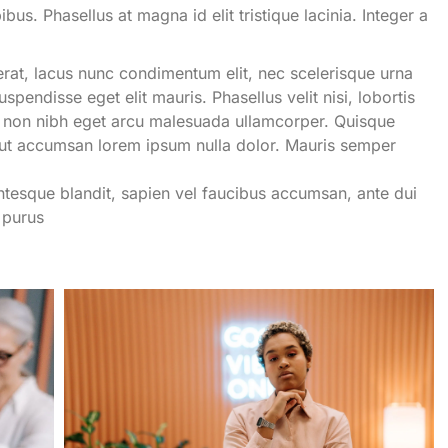
bus. Phasellus at magna id elit tristique lacinia. Integer a
erat, lacus nunc condimentum elit, nec scelerisque urna
pendisse eget elit mauris. Phasellus velit nisi, lobortis
eger non nibh eget arcu malesuada ullamcorper. Quisque
 ut accumsan lorem ipsum nulla dolor. Mauris semper
ntesque blandit, sapien vel faucibus accumsan, ante dui
c purus