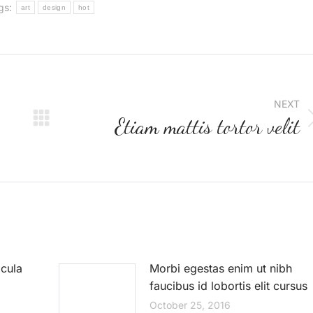
gs:
art
design
hot
NEXT
Etiam mattis tortor velit
icula
Morbi egestas enim ut nibh
faucibus id lobortis elit cursus
October 25, 2016