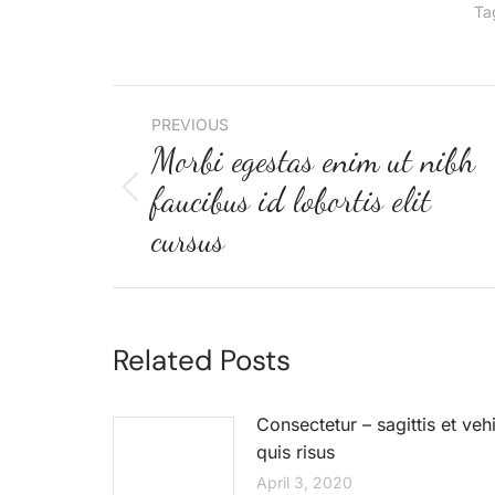
Ta
PREVIOUS
Morbi egestas enim ut nibh
faucibus id lobortis elit
cursus
Related Posts
Consectetur – sagittis et veh
quis risus
April 3, 2020