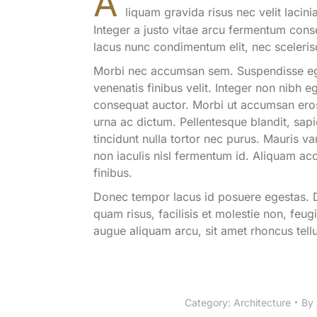
A
liquam gravida risus nec velit lacinia
Integer a justo vitae arcu fermentum cons
lacus nunc condimentum elit, nec scelerisq
Morbi nec accumsan sem. Suspendisse eget el
venenatis finibus velit. Integer non nibh
consequat auctor. Morbi ut accumsan eros
urna ac dictum. Pellentesque blandit, sapi
tincidunt nulla tortor nec purus. Mauris v
non iaculis nisl fermentum id. Aliquam ac
finibus.
Donec tempor lacus id posuere egestas. 
quam risus, facilisis et molestie non, feug
augue aliquam arcu, sit amet rhoncus tell
Category:
Architecture
By