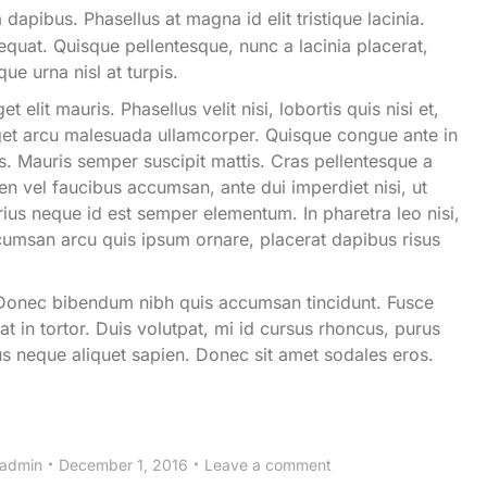
 dapibus. Phasellus at magna id elit tristique lacinia.
equat. Quisque pellentesque, nunc a lacinia placerat,
ue urna nisl at turpis.
it mauris. Phasellus velit nisi, lobortis quis nisi et,
 eget arcu malesuada ullamcorper. Quisque congue ante in
. Mauris semper suscipit mattis. Cras pellentesque a
en vel faucibus accumsan, ante dui imperdiet nisi, ut
arius neque id est semper elementum. In pharetra leo nisi,
cumsan arcu quis ipsum ornare, placerat dapibus risus
Donec bibendum nibh quis accumsan tincidunt. Fusce
iat in tortor. Duis volutpat, mi id cursus rhoncus, purus
us neque aliquet sapien. Donec sit amet sodales eros.
admin
December 1, 2016
Leave a comment